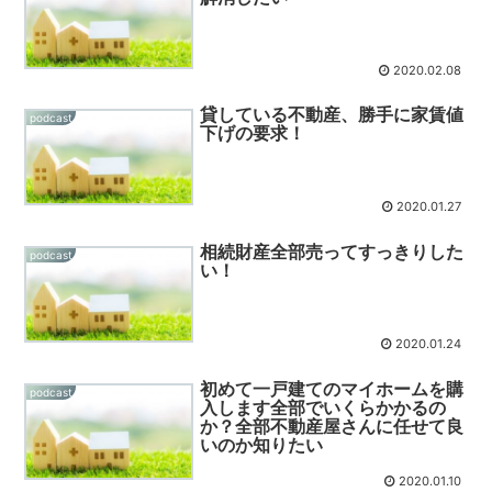
2020.02.08
貸している不動産、勝手に家賃値
podcast
下げの要求！
2020.01.27
相続財産全部売ってすっきりした
podcast
い！
2020.01.24
初めて一戸建てのマイホームを購
podcast
入します全部でいくらかかるの
か？全部不動産屋さんに任せて良
いのか知りたい
2020.01.10